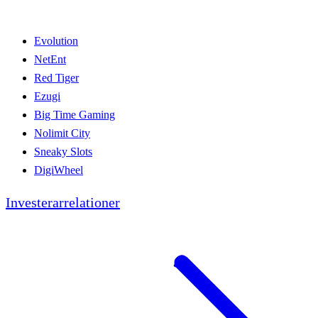
Evolution
NetEnt
Red Tiger
Ezugi
Big Time Gaming
Nolimit City
Sneaky Slots
DigiWheel
Investerarrelationer