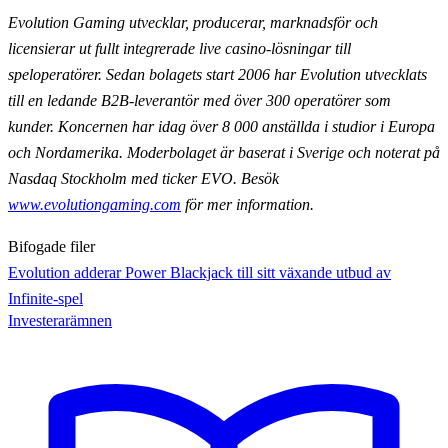
Evolution Gaming utvecklar, producerar, marknadsför och
licensierar ut fullt integrerade live casino-lösningar till
speloperatörer. Sedan bolagets start 2006 har Evolution utvecklats
till en ledande B2B-leverantör med över 300 operatörer som
kunder. Koncernen har idag över 8 000 anställda i studior i Europa
och Nordamerika. Moderbolaget är baserat i Sverige och noterat på
Nasdaq Stockholm med ticker EVO. Besök
www.evolutiongaming.com
för mer information.
Bifogade filer
Evolution adderar Power Blackjack till sitt växande utbud av
Infinite-spel
Investerarämnen