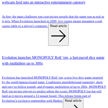
webcam feed into an interactive entertainment category
At first, the main challenge was convincing people that the game was as real as
it gets. When Evolution launched in 2006, live casino meant streaming a real
Read article
casino table to a player’s computer.
Evolution launches MONOPOLY Roll ’em, a fast-paced dice game
with multipliers up to 300x
Evolution has launched MONOPOLY Roll ’em, a new live dice game inspired
by the world-famous board game. Combining straightforward gameplay, short
and easy-to-follow rounds, and dynamic multipliers of up to 300x, MONOPOLY
Roll 'em invites players to predict where the iconic MONOPOLY top hat will
land as it moves around a 12-square board. This release forms part of
Read article
Evolution’s exclusive partnership with Hasbro.