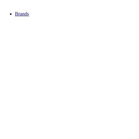
Brands