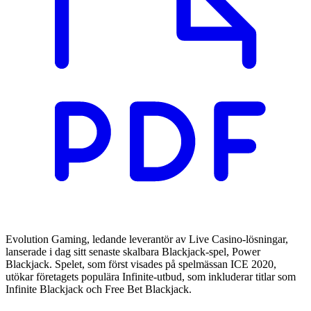
Evolution Gaming, ledande leverantör av Live Casino-lösningar,
lanserade i dag sitt senaste skalbara Blackjack-spel, Power
Blackjack. Spelet, som först visades på spelmässan ICE 2020,
utökar företagets populära Infinite-utbud, som inkluderar titlar som
Infinite Blackjack och Free Bet Blackjack.