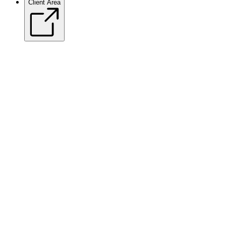
Client Area