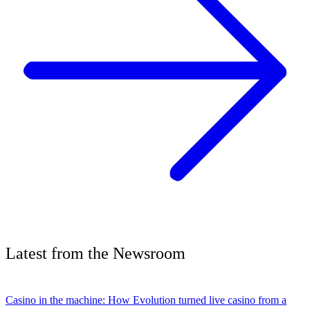
Latest
from the
Newsroom
Casino in the machine: How Evolution turned live casino from a