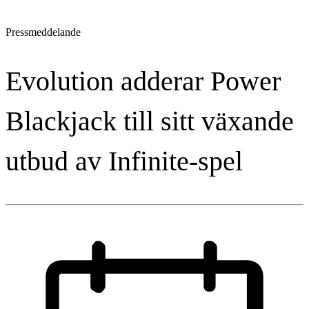
Pressmeddelande
Evolution adderar Power
Blackjack till sitt växande
utbud av Infinite-spel