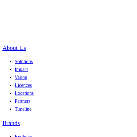
About Us
Solutions
Impact
Vision
Licences
Locations
Partners
Timeline
Brands
Evolution