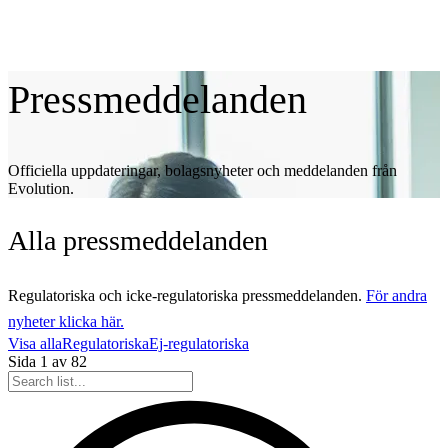
Pressmeddelanden
Officiella uppdateringar, bolagsnyheter och meddelanden från
Evolution.
Alla
pressmeddelanden
Regulatoriska och icke-regulatoriska pressmeddelanden.
För andra
nyheter klicka här.
Visa alla
Regulatoriska
Ej-regulatoriska
Sida
1
av
82