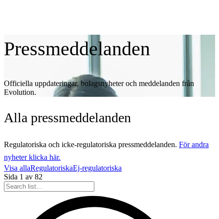
Pressmeddelanden
Officiella uppdateringar, bolagsnyheter och meddelanden från
Evolution.
Alla
pressmeddelanden
Regulatoriska och icke-regulatoriska pressmeddelanden.
För andra
nyheter klicka här.
Visa alla
Regulatoriska
Ej-regulatoriska
Sida
1
av
82